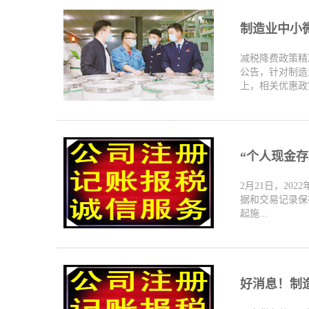
制造业中小微
减税降费政策精
公告，针对制造
上，相关优惠政策
“个人现金存
2月21日，20
据和交易记录保存
起施...
好消息！制