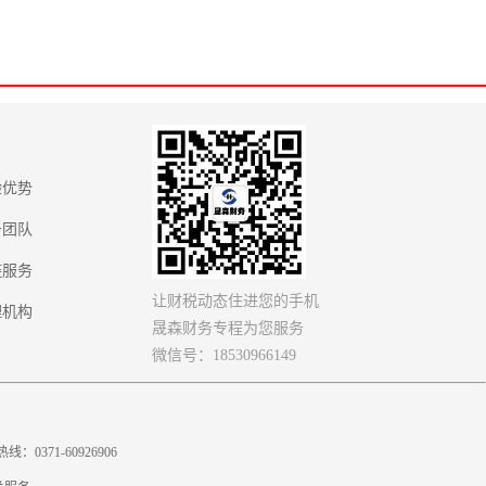
验优势
务团队
链服务
让财税动态住进您的手机
理机构
晟森财务专程为您服务
微信号：18530966149
71-60926906