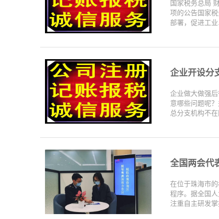
国家税务总局 
项的公告国家税
部署，促进工业..
企业开设分
企业做大做强后
意哪些问题呢？
总分支机构不在同
全国两会代表
在位于珠海市的
程序。据全国人
注重自主研发掌握