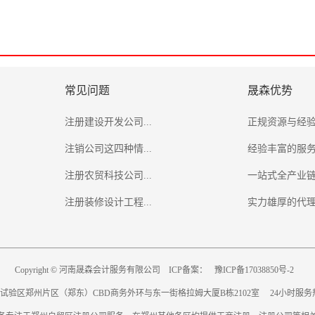
常见问题
晟森优势
注册建设开发公司...
正规资源与经
注销公司这四种情...
经验丰富的服
注册农贸科技公司...
一站式全产业
注册装修设计工程...
实力雄厚的代
Copyright © 河南晟森会计服务有限公司 ICP备案：
豫ICP备17038850号-2
验区郑州片区（郑东）CBD商务外环与东一街格拉姆大厦B栋2102室 24小时服务热线：03