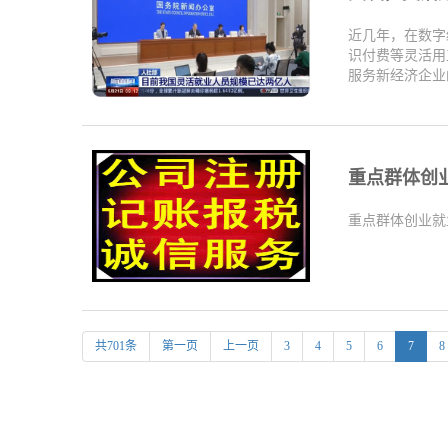
近几年，在数字
识付费等灵活用
服务新经济企业的
重点群体创
重点群体创业就
共701条
第一页
上一页
3
4
5
6
7
8