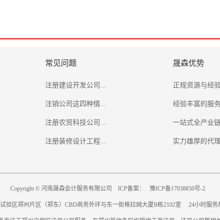
常见问题
晟森优势
注册建设开发公司...
正规资源与经
注销公司这四种情...
经验丰富的服
注册农贸科技公司...
一站式全产业
注册装修设计工程...
实力雄厚的代
Copyright © 河南晟森会计服务有限公司 ICP备案：
豫ICP备17038850号-2
验区郑州片区（郑东）CBD商务外环与东一街格拉姆大厦B栋2102室 24小时服务热线：03