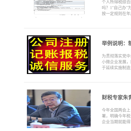
个人所得税综合
吗？1“自己办
按一定规则在年度
举例说明：制
为贯彻落实党中
小微企业发展，
于延续实施制造业
财税专家朱
今年全国两会上
署，明确今年税
企业当期就能得到