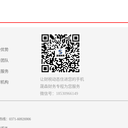
验优势
务团队
链服务
让财税动态住进您的手机
理机构
晟森财务专程为您服务
微信号：18530966149
71-60926906