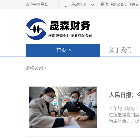
欢迎来到晟森！
移动应用
提供-注册公司，代理
关于我们
首页
财税资讯
>
人民日报：今
今年的《政府工
进留抵退税制度
场主体活力、提振