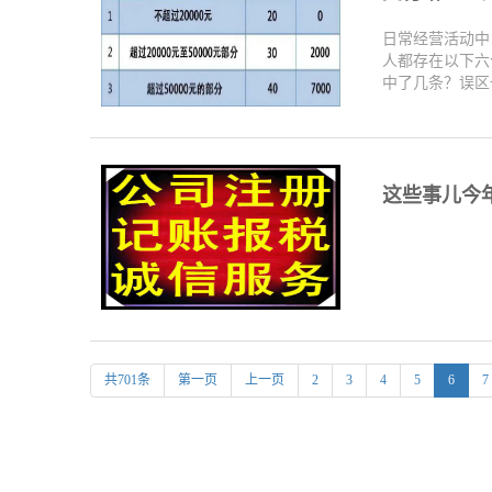
日常经营活动中
人都存在以下六
中了几条？误区一
这些事儿今
共701条
第一页
上一页
2
3
4
5
6
7