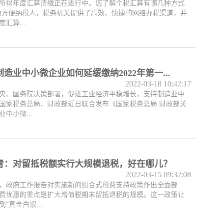
所得年度汇算清缴正在进行中。您了解个税汇算有哪几种方式
”为方便纳税人，税务机关提供了高效、快捷的网络办税渠道，并
汇算...
造业中小微企业如何延缓缴纳2022年第一...
2022-03-18 10:42:17
央、国务院决策部署，促进工业经济平稳增长，支持制造业中
国家税务总局、财政部近日联合发布《国家税务总局 财政部关
中小微...
青：对留抵税额实行大规模退税，好在哪儿？
2022-03-15 09:32:08
，政府工作报告对实施新的组合式税费支持政策作出全面部
费优惠的重点是扩大增值税期末留抵退税的规模。这一政策让
“真金白银...