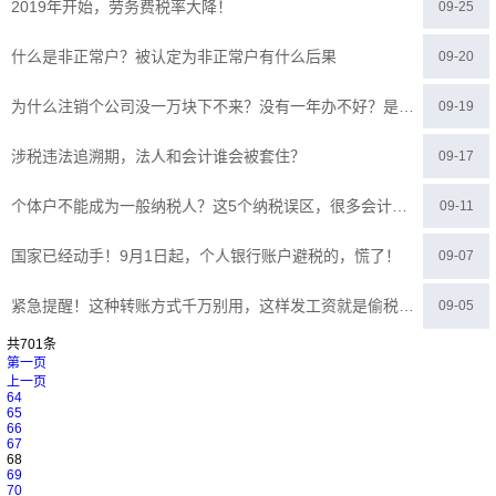
2019年开始，劳务费税率大降！
09-25
什么是非正常户？被认定为非正常户有什么后果
09-20
为什么注销个公司没一万块下不来？没有一年办不好？是代办公司开价太高还是另有隐情？
09-19
涉税违法追溯期，法人和会计谁会被套住？
09-17
个体户不能成为一般纳税人？这5个纳税误区，很多会计不知道
09-11
国家已经动手！9月1日起，个人银行账户避税的，慌了！
09-07
紧急提醒！这种转账方式千万别用，这样发工资就是偷税！正在严查！
09-05
共701条
第一页
上一页
64
65
66
67
68
69
70