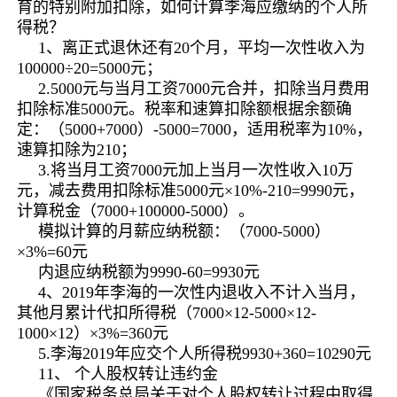
育的特别附加扣除，如何计算李海应缴纳的个人所
得税？
1、离正式退休还有20个月，平均一次性收入为
100000÷20=5000元；
2.5000元与当月工资7000元合并，扣除当月费用
扣除标准5000元。税率和速算扣除额根据余额确
定：（5000+7000）-5000=7000，适用税率为10%，
速算扣除为210；
3.将当月工资7000元加上当月一次性收入10万
元，减去费用扣除标准5000元×10%-210=9990元，
计算税金（7000+100000-5000）。
模拟计算的月薪应纳税额：（7000-5000）
×3%=60元
内退应纳税额为9990-60=9930元
4、2019年李海的一次性内退收入不计入当月，
其他月累计代扣所得税（7000×12-5000×12-
1000×12）×3%=360元
5.李海2019年应交个人所得税9930+360=10290元
11、 个人股权转让违约金
《国家税务总局关于对个人股权转让过程中取得