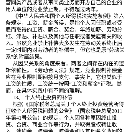
营同类产品或者从事同类业务而开办自己的企业的
用人单位的竞业禁止期，不得超过两年。
《中华人民共和国个人所得税法实施条例》第六
条规定，工资、薪金所得，是指个人因任职或者受
雇而取得的工资、薪金、奖金、年终加薪、劳动分
红、津贴、补贴以及其他与任职或者受雇有关的收
入。虽然竞业禁止补偿大多发生在劳动关系终止后
一定时期内对劳动者的补偿中，但它也是原“劳动关
系”的附属结果。
从因果关系的角度来看，两者之间存在内在的逻
辑依赖性。《劳动合同法》规定，竞业限制补偿金
应在竞业限制期间按月支付。事实上，它也类似于
工资的性质，工资统一按照“工资和薪金”征税。然
而，在具体实践中有不同的理解。
13、 个人终止投资的补偿
根据《国家税务总局关于个人终止投资经营所得
征收个人所得税问题的公告》（国家税务总局2011
年第41号公告）的规定，个人因各种原因终止投
资、合资、商业合作等行为，并取得股权转让收
入、违约金、赔偿金。赔偿金和以其他名义收回的