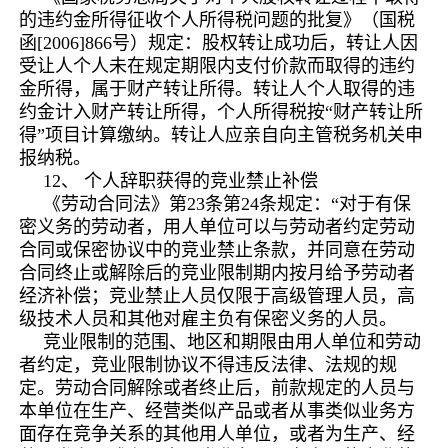
的违约金所得征收个人所得税问题的批复》（国税
函[2006]866号）规定：股权转让成功后，转让人因
受让人个人未在规定期限内支付价款而取得的违约
金所得，属于财产转让所得。转让人个人取得的违
约金计入财产转让所得，个人所得税按“财产转让所
得”项目计算缴纳。转让人应亲自向主管税务机关申
报纳税。
12、 个人辞职获得的竞业禁止补偿
《劳动合同法》第23条第24条规定：“对于有保
密义务的劳动者，用人单位可以与劳动者约定劳动
合同或保密协议中的竞业禁止条款，并同意在劳动
合同终止或解除后的竞业限制期内按月给予劳动者
经济补偿；竞业禁止人员仅限于高级管理人员，高
级技术人员和其他对雇主负有保密义务的人员。
竞业限制的范围、地区和期限由用人单位和劳动
者约定，竞业限制协议不得违反法律、法规的规
定。劳动合同解除或者终止后，前款规定的人员与
本单位在生产、经营类似产品或者从事类似业务方
面存在竞争关系的其他用人单位，或者为生产、经