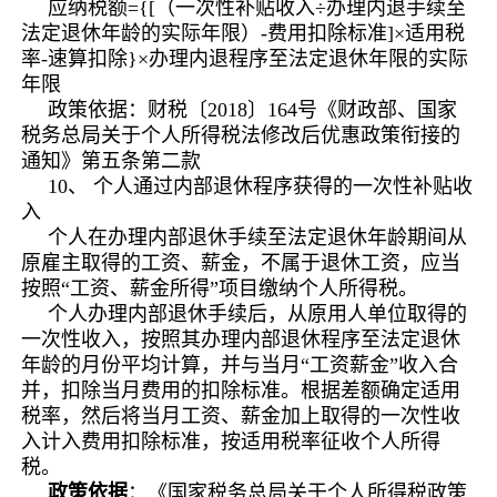
应纳税额={[（一次性补贴收入÷办理内退手续至
法定退休年龄的实际年限）-费用扣除标准]×适用税
率-速算扣除}×办理内退程序至法定退休年限的实际
年限
政策依据：财税〔2018〕164号《财政部、国家
税务总局关于个人所得税法修改后优惠政策衔接的
通知》第五条第二款
10、 个人通过内部退休程序获得的一次性补贴收
入
个人在办理内部退休手续至法定退休年龄期间从
原雇主取得的工资、薪金，不属于退休工资，应当
按照“工资、薪金所得”项目缴纳个人所得税。
个人办理内部退休手续后，从原用人单位取得的
一次性收入，按照其办理内部退休程序至法定退休
年龄的月份平均计算，并与当月“工资薪金”收入合
并，扣除当月费用的扣除标准。根据差额确定适用
税率，然后将当月工资、薪金加上取得的一次性收
入计入费用扣除标准，按适用税率征收个人所得
税。
政策依据
：《国家税务总局关于个人所得税政策