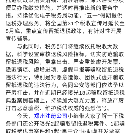
抵退税政策落实落细、落准落稳。深入落实各项
便民办税缴费措施，并适时再推出新的服务举
措。持续优化电子税务局功能，“五一”假期提供
退税办理服务。将全国第31个税收宣传月延长至
5月底，重点宣传留抵退税政策，有针对性开展
宣传辅导。
与此同时，税务部门将继续依托税收大数
据，科学设置审核退税风险指标，切实防范骗取
留抵退税风险，重拳出击、严查重处虚开发票、
隐匿销项、虚增进项、虚假申报等骗取留抵退税
违法行为，特别是对恶意造假、团伙式虚开骗取
留抵退税的违法行为，会同公安等部门依法予以
严厉打击，并在近期已经曝光18起骗取留抵退税
典型案例基础上，持续加大曝光力度，释放严厉
打击恶意骗税、维护税法权威的强烈信号。
今天，
郑州注册公司
小编带大家了解一下税
务部门还公开曝光2起骗取留抵退税案件、1起骗
取税费优惠案件和1起“黑中介”协助虚开发票案