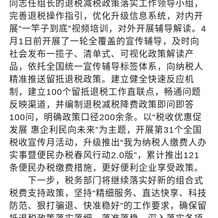
同志任组长的退税减税政策落实工作领导小组，
完善退税操作指引，优化升级信息系统，对内开
展“一竿子到底”视频培训，对外开展辅导解读。4
月1日前开展了一轮全覆盖的宣传辅导，及时向
社会发布一揽子、清单式、可视化政策解读产
品，依托全国统一宣传辅导标签体系，向纳税人
精准推送留抵退税政策。建立健全快速反应机
制，建立100个留抵退税工作直联点，畅通问题
反映渠道，并编制退税减税降费政策即问即答
100问，明确政策口径200余条。以“税收优惠促
发展 惠企利民向未来”为主题，开展第31个全国
税收宣传月活动，升级推出“我为纳税人缴费人办
实事暨便民办税春风行动2.0版”，累计推出121
条便民办税缴费措施，更好便利企业享受政策。
下一步，税务部门将继续落实好新的组合式
税费支持政策，坚持“精细服务、直达快享、科技
防范、狠打骗退、快准稳好”的工作要求，确保留