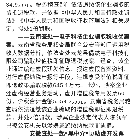
34.9万元。税务稽查部门依法追缴该企业骗取的
留抵退税款，并依据《中华人民共和国行政处罚
法》《中华人民共和国税收征收管理法》相关规
定，拟处1倍罚款。
——云南查处一电子科技企业骗取税收优惠
案。
云南省税务局稽查局联合公安等部门运用税
收大数据分析，依法查处云龙县偶然电子科技有
限公司骗取增值税即征即退税款案。经查，该企
业通过编造虚假研发信息、报送虚假备案资料、
进行虚假纳税申报等手段，违规享受增值税即征
即退政策骗取税款645.1万元。此外，涉案企业
还虚构经营业务活动，虚开增值税专用发票60
份，价税合计金额5559.2万元。云南省税务局稽
查局依法追缴该企业骗取的增值税即征即退税
款，并处2倍罚款。涉案企业法定代表人陈燕军
已被公安机关以涉嫌逃避缴纳税款罪逮捕。
——安徽查处一起“黑中介”协助虚开发票