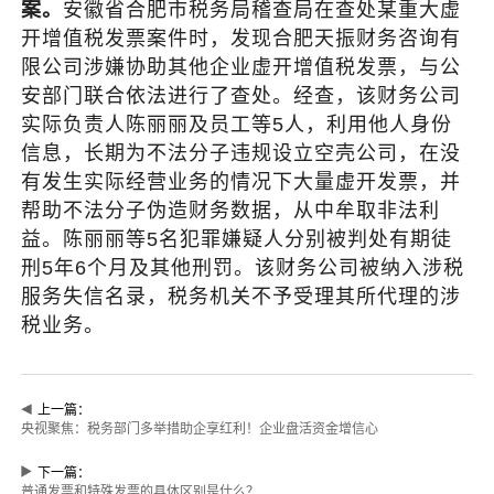
案。
安徽省合肥市税务局稽查局在查处某重大虚
开增值税发票案件时，发现合肥天振财务咨询有
限公司涉嫌协助其他企业虚开增值税发票，与公
安部门联合依法进行了查处。经查，该财务公司
实际负责人陈丽丽及员工等5人，利用他人身份
信息，长期为不法分子违规设立空壳公司，在没
有发生实际经营业务的情况下大量虚开发票，并
帮助不法分子伪造财务数据，从中牟取非法利
益。陈丽丽等5名犯罪嫌疑人分别被判处有期徒
刑5年6个月及其他刑罚。该财务公司被纳入涉税
服务失信名录，税务机关不予受理其所代理的涉
税业务。
上一篇：
央视聚焦：税务部门多举措助企享红利！企业盘活资金增信心
下一篇：
普通发票和特殊发票的具体区别是什么？