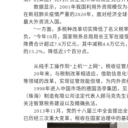
数据显示，2001年我国利用外资规模仅为468
在新冠肺炎疫情严重的2020年，面对经济全
最大外资流入国。
“一方面，多税种改革切实降低了名义税率
负。”今年10月，国家税务总局局长王军在接
降费合计超过7.6万亿元，其中减税4.6万亿元，
的15.2%，降低近3个百分点。
从纯手工操作到“上机”“上网”，税收征管从
20年来，与税制改革相适应，借助信息化
等领域的改革，实现征管效能倍增，为内外资
1998年进入中国市场的德国浩亭集团，见
（珠海）制造有限公司法定代表人顾马克先生
关注智慧税务建设以及精确执法。
2013年11月，党的十八届三中全会提出
已历经三次重大变革，税收在国家治理中的基