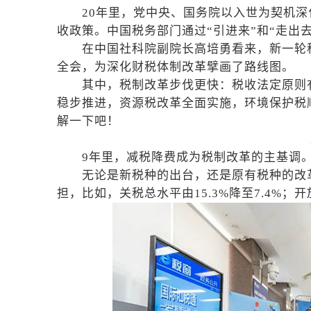
20年里，党中央、国务院以入世为契机深
收政策。中国税务部门通过“引进来”和“走出
在中国社科院副院长高培勇看来，新一轮税
全会，为深化财税体制改革擘画了路线图。
其中，税制改革步伐更快：税收法定原则有
稳步推进，资源税改革全面实施，环境保护税
解一下吧！
9年里，减税降费成为税制改革的主基调
无论是新税种的出台，还是原有税种的改革
担，比如，关税总水平由15.3%降至7.4%；