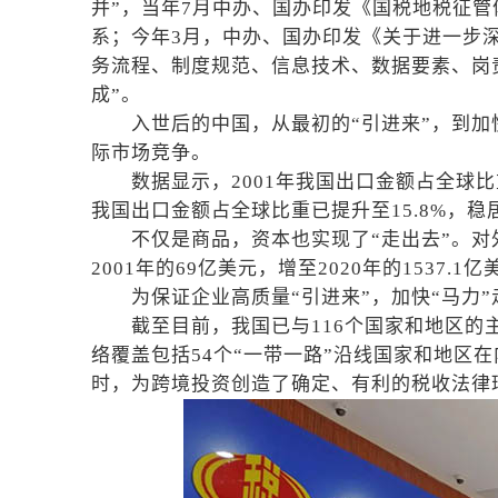
并”，当年7月中办、国办印发《国税地税征
系；今年3月，中办、国办印发《关于进一步
务流程、制度规范、信息技术、数据要素、岗
成”。
入世后的中国，从最初的“引进来”，到加快
际市场竞争。
数据显示，2001年我国出口金额占全球比重
我国出口金额占全球比重已提升至15.8%，
不仅是商品，资本也实现了“走出去”。对
2001年的69亿美元，增至2020年的1537
为保证企业高质量“引进来”，加快“马力”
截至目前，我国已与116个国家和地区的主
络覆盖包括54个“一带一路”沿线国家和地区
时，为跨境投资创造了确定、有利的税收法律