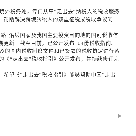
境外税务处，专门从事“走出去”纳税人的税收服务
，帮助解决跨境纳税人的双重征税或税收争议问
路”沿线国家及我国主要投资目的地的国别税收信
期更新。截至目前，已公开发布104份税收指南。
涉及的国内税收制度文件和已签署的税收协定进行系
的《“走出去”税收指引》公开发布，并持续修订完
望《“走出去”税收指引》能够帮助中国“走出