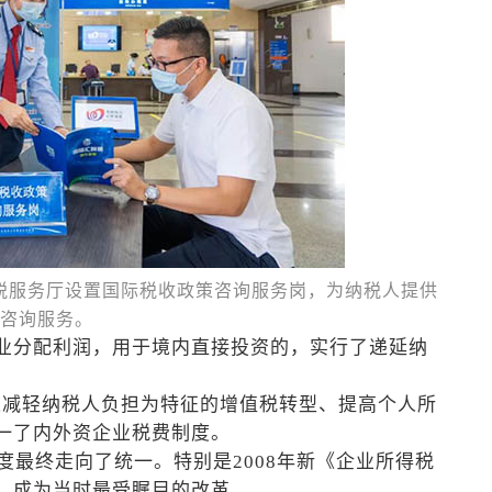
税服务厅设置国际税收政策咨询服务岗，为纳税人提供
咨询服务。
分配利润，用于境内直接投资的，实行了递延纳
以减轻纳税人负担为特征的增值税转型、提高个人所
一了内外资企业税费制度。
最终走向了统一。特别是2008年新《企业所得税
，成为当时最受瞩目的改革。