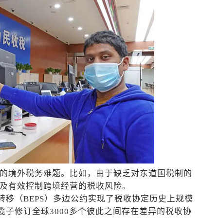
的境外税务难题。比如，由于缺乏对东道国税制的
及有效控制跨境经营的税收风险。
（BEPS）多边公约实现了税收协定历史上规模
子修订全球3000多个彼此之间存在差异的税收协